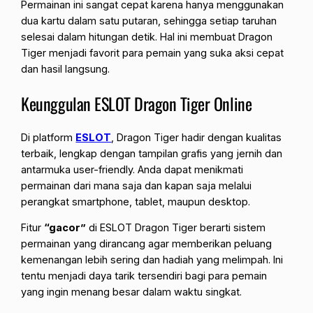
Permainan ini sangat cepat karena hanya menggunakan
dua kartu dalam satu putaran, sehingga setiap taruhan
selesai dalam hitungan detik. Hal ini membuat Dragon
Tiger menjadi favorit para pemain yang suka aksi cepat
dan hasil langsung.
Keunggulan ESLOT Dragon Tiger Online
Di platform
ESLOT
, Dragon Tiger hadir dengan kualitas
terbaik, lengkap dengan tampilan grafis yang jernih dan
antarmuka user-friendly. Anda dapat menikmati
permainan dari mana saja dan kapan saja melalui
perangkat smartphone, tablet, maupun desktop.
Fitur
“gacor”
di ESLOT Dragon Tiger berarti sistem
permainan yang dirancang agar memberikan peluang
kemenangan lebih sering dan hadiah yang melimpah. Ini
tentu menjadi daya tarik tersendiri bagi para pemain
yang ingin menang besar dalam waktu singkat.