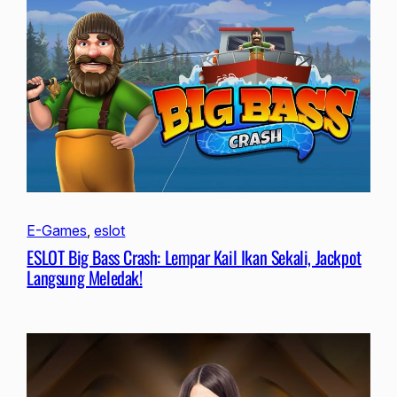
E-Games
, 
eslot
ESLOT Big Bass Crash: Lempar Kail Ikan Sekali, Jackpot
Langsung Meledak!