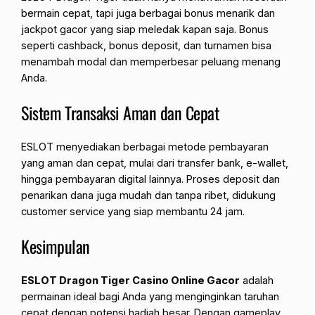
bermain cepat, tapi juga berbagai bonus menarik dan
jackpot gacor yang siap meledak kapan saja. Bonus
seperti cashback, bonus deposit, dan turnamen bisa
menambah modal dan memperbesar peluang menang
Anda.
Sistem Transaksi Aman dan Cepat
ESLOT menyediakan berbagai metode pembayaran
yang aman dan cepat, mulai dari transfer bank, e-wallet,
hingga pembayaran digital lainnya. Proses deposit dan
penarikan dana juga mudah dan tanpa ribet, didukung
customer service yang siap membantu 24 jam.
Kesimpulan
ESLOT Dragon Tiger Casino Online Gacor
adalah
permainan ideal bagi Anda yang menginginkan taruhan
cepat dengan potensi hadiah besar. Dengan gameplay