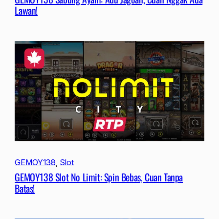
Lawan!
GEMOY138
, 
Slot
GEMOY138 Slot No Limit: Spin Bebas, Cuan Tanpa
Batas!