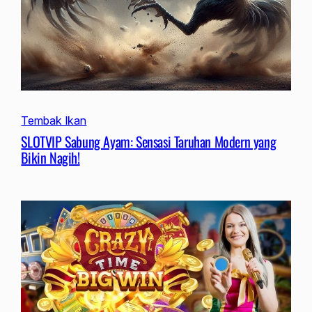
Tembak Ikan
SLOTVIP Sabung Ayam: Sensasi Taruhan Modern yang
Bikin Nagih!