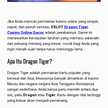
Jika Anda mencari permainan kasino online yang simpel,
cepat, dan penuh sensasi,
ESLOT
Dragon Tiger
Casino Online Gacor
adalah jawabannya. Game ini
menawarkan kecepatan taruhan yang memacu adrenalin
dan peluang menang yang besar, cocok bagi Anda yang
ingin meraih cuan tanpa harus menunggu lama.
Apa Itu Dragon Tiger?
Dragon Tiger adalah permainan kartu populer yang
berasal dari Asia, khususnya banyak dimainkan di kasino
Macau dan negara-negara Asia Tenggara. Konsepnya
sangat sederhana: Anda hanya perlu memilih antara dua
sisi, yaitu
Dragon
atau
Tiger
. Kartu dengan nilai tertinggi
yang keluar akan menjadi pemenang.