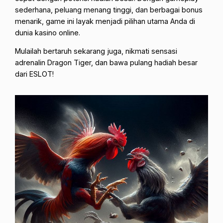
sederhana, peluang menang tinggi, dan berbagai bonus
menarik, game ini layak menjadi pilihan utama Anda di
dunia kasino online.
Mulailah bertaruh sekarang juga, nikmati sensasi
adrenalin Dragon Tiger, dan bawa pulang hadiah besar
dari ESLOT!