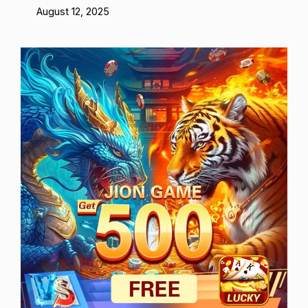
August 12, 2025