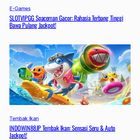
E-Games
SLOTVIPGG Spaceman Gacor: Rahasia Terbang Tinggi
Bawa Pulang Jackpot!
Tembak Ikan
INDOWIN88JP Tembak Ikan: Sensasi Seru & Auto
Jackpot!