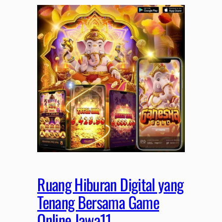
Ruang Hiburan Digital yang
Tenang Bersama Game
Online Jawa11