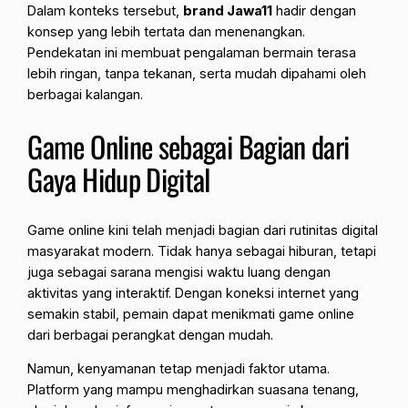
Dalam konteks tersebut,
brand Jawa11
hadir dengan
konsep yang lebih tertata dan menenangkan.
Pendekatan ini membuat pengalaman bermain terasa
lebih ringan, tanpa tekanan, serta mudah dipahami oleh
berbagai kalangan.
Game Online sebagai Bagian dari
Gaya Hidup Digital
Game online kini telah menjadi bagian dari rutinitas digital
masyarakat modern. Tidak hanya sebagai hiburan, tetapi
juga sebagai sarana mengisi waktu luang dengan
aktivitas yang interaktif. Dengan koneksi internet yang
semakin stabil, pemain dapat menikmati game online
dari berbagai perangkat dengan mudah.
Namun, kenyamanan tetap menjadi faktor utama.
Platform yang mampu menghadirkan suasana tenang,