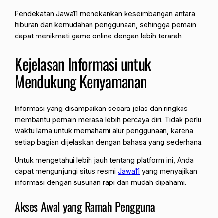
Pendekatan Jawa11 menekankan keseimbangan antara
hiburan dan kemudahan penggunaan, sehingga pemain
dapat menikmati game online dengan lebih terarah.
Kejelasan Informasi untuk
Mendukung Kenyamanan
Informasi yang disampaikan secara jelas dan ringkas
membantu pemain merasa lebih percaya diri. Tidak perlu
waktu lama untuk memahami alur penggunaan, karena
setiap bagian dijelaskan dengan bahasa yang sederhana.
Untuk mengetahui lebih jauh tentang platform ini, Anda
dapat mengunjungi situs resmi
Jawa11
yang menyajikan
informasi dengan susunan rapi dan mudah dipahami.
Akses Awal yang Ramah Pengguna