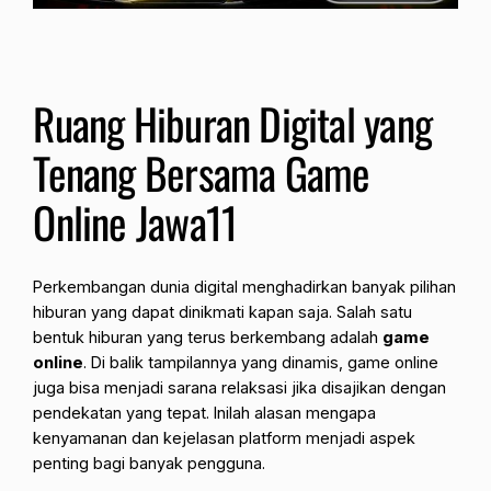
Ruang Hiburan Digital yang
Tenang Bersama Game
Online Jawa11
Perkembangan dunia digital menghadirkan banyak pilihan
hiburan yang dapat dinikmati kapan saja. Salah satu
bentuk hiburan yang terus berkembang adalah
game
online
. Di balik tampilannya yang dinamis, game online
juga bisa menjadi sarana relaksasi jika disajikan dengan
pendekatan yang tepat. Inilah alasan mengapa
kenyamanan dan kejelasan platform menjadi aspek
penting bagi banyak pengguna.