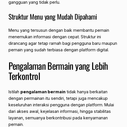
gangguan yang tidak perlu.
Struktur Menu yang Mudah Dipahami
Menu yang tersusun dengan baik membantu pemain
menemukan informasi dengan cepat. Struktur ini
dirancang agar tetap ramah bagi pengguna baru maupun
pemain yang sudah terbiasa dengan platform digital.
Pengalaman Bermain yang Lebih
Terkontrol
Istilah
pengalaman bermain
tidak hanya berkaitan
dengan permainan itu sendiri, tetapi juga mencakup
keseluruhan interaksi pengguna dengan platform. Mulai
dari akses awal, kejelasan informasi, hingga stabilitas
layanan, semuanya berkontribusi pada kenyamanan
pemain.